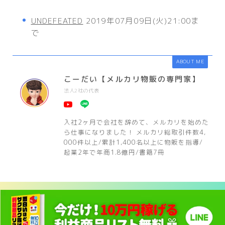
UNDEFEATED
2019年07月09日(火)21:00ま
で
ABOUT ME
こーだい【メルカリ物販の専門家】
法人2社の代表
入社2ヶ月で会社を辞めて、メルカリを始めた
ら仕事になりました！ メルカリ総取引件数4,
000件以上/累計1,400名以上に物販を指導/
起業2年で年商1.8億円/書籍7冊
HOME
プレ値速報！
7月12日オープン｜UNDEFEATED SAPPORO
＞
＞
閉じる
運営者情報
プライバシーポリシー