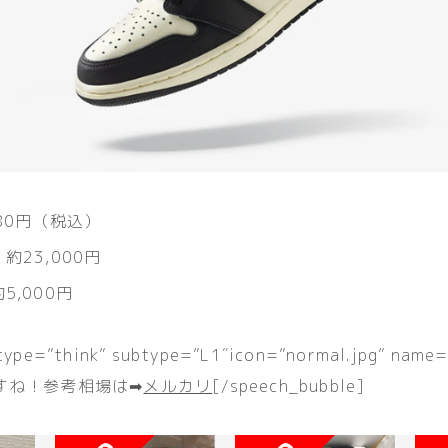
,280円（税込）
 約23,000円
5,000円
 type=”think” subtype=”L1″icon=”normal.jpg” n
ね！参考相場は➡︎
メルカリ
[/speech_bubble]