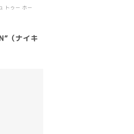
ュ トゥー ホー
ORN”（ナイキ