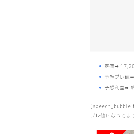
定価➡︎ 17
予想プレ値➡︎
予想利益➡︎ 約
[speech_bubble
プレ値になってます