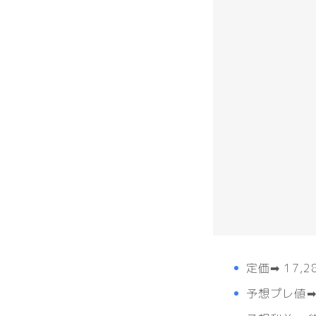
定価➡︎ 17
予想プレ値➡︎