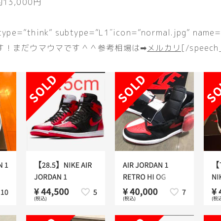
13,000円
 type=”think” subtype=”L1″icon=”normal.jpg” n
す！まだウマウマです＾＾参考相場は➡︎
メルカリ
[/speech