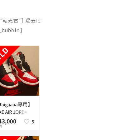
ame=”転売君”] 過去に
_bubble]