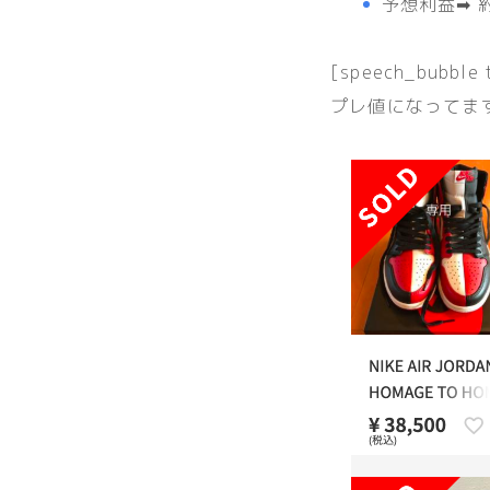
予想利益➡︎ 約
[speech_bubble
プレ値になってま