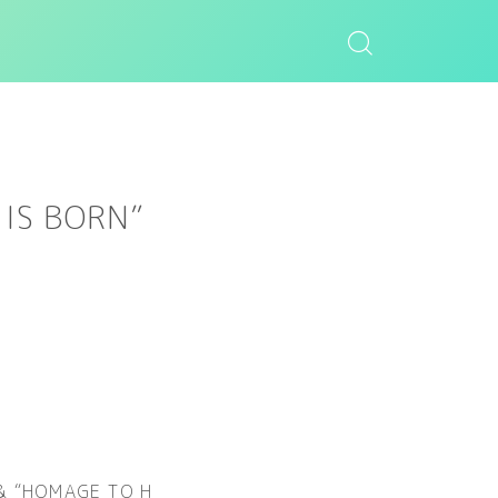
IS BORN”
 & “HOMAGE TO H