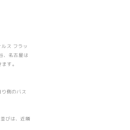
ナルス フラッ
渋谷、名古屋は
きます。
原通り側のバス
お並びは、近隣