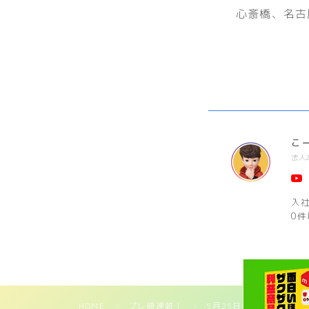
心斎橋、名古屋
こ
法人
入
0件
HOME
プレ値速報！
5月25日発売｜adidas YE
＞
＞