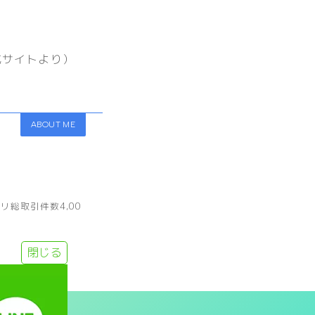
式サイトより）
ABOUT ME
総取引件数4,00
閉じる