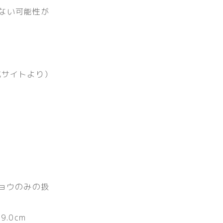
ない可能性が
式サイトより）
キョウのみの扱
.0cm