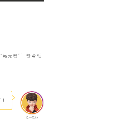
ame=”転売君”] 参考相
す！
こーだい