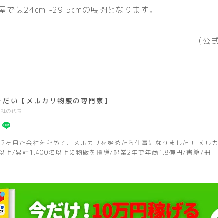
では24cm -29.5cmの展開となります。
（公
ーだい【メルカリ物販の専門家】
2社の代表
社2ヶ月で会社を辞めて、メルカリを始めたら仕事になりました！ メルカリ
以上/累計1,400名以上に物販を指導/起業2年で年商1.8億円/書籍7冊
EZY BOOST 350 V2 GLOW