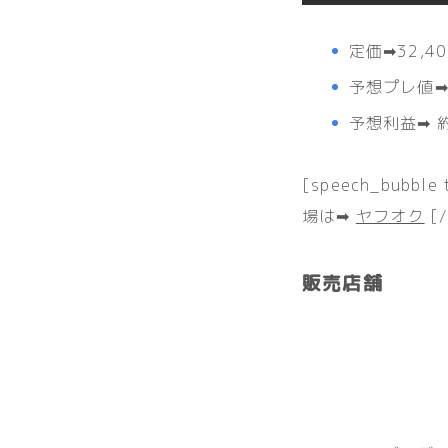
定価➡︎32,
予想プレ値➡︎
予想利益➡︎ 約
[speech_bubble
場は➡︎
ヤフオク
[/
販売店舗