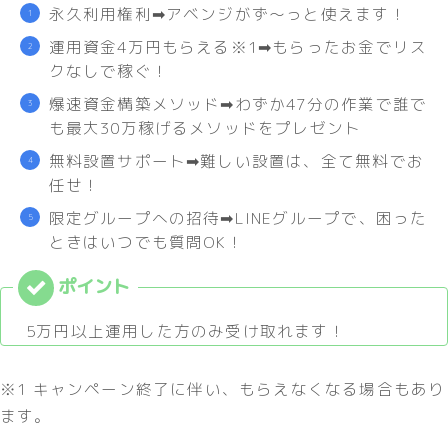
永久利用権利➡︎アベンジがず〜っと使えます！
運用資金4万円もらえる※1➡︎もらったお金でリス
クなしで稼ぐ！
爆速資金構築メソッド➡︎わずか47分の作業で誰で
も最大30万稼げるメソッドをプレゼント
無料設置サポート➡︎難しい設置は、全て無料でお
任せ！
限定グループへの招待➡︎LINEグループで、困った
ときはいつでも質問OK！
5万円以上運用した方のみ受け取れます！
※1 キャンペーン終了に伴い、もらえなくなる場合もあり
ます。