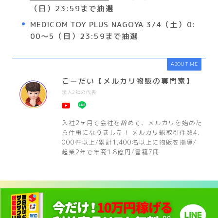
（日）23:59まで抽選
MEDICOM TOY PLUS NAGOYA
3/4（土）0:
00～5（日）23:59まで抽選
ABOUT ME
こーだい【メルカリ物販の専門家】
法人2社の代表
入社2ヶ月で会社を辞めて、メルカリを始めた
ら仕事になりました！ メルカリ総取引件数4,
000件以上/累計1,400名以上に物販を指導/
起業2年で年商1.8億円/書籍7冊
HOME
プレ値速報！
3/11発売!MY FIRST BE@RBRICK B@BY MARBLE(大
＞
＞
閉じる
運営者情報
プライバシーポリシー