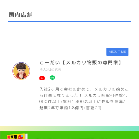
国内店舗
ABOUT ME
こーだい【メルカリ物販の専門家】
法人2社の代表
入社2ヶ月で会社を辞めて、メルカリを始めた
ら仕事になりました！ メルカリ総取引件数4,
000件以上/累計1,400名以上に物販を指導/
起業2年で年商1.8億円/書籍7冊
HOME
プレ値速報！
12/10まで抽選受付！BE@RBRICK HxS（HIROTA SA
＞
＞
閉じる