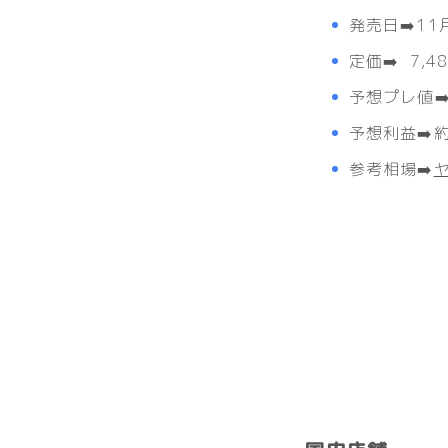
発売日➡️11
定価➡️ 7,4
予想プレ値➡️ 
予想利益➡️約 
参考相場➡️