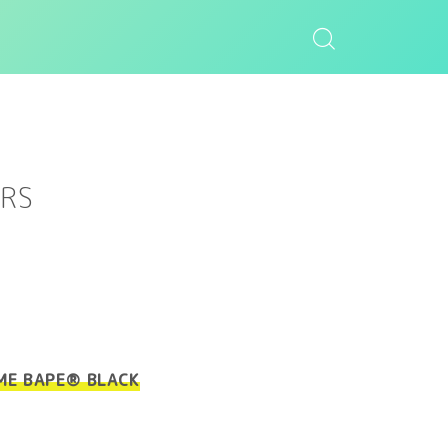
RS
E BAPE®︎ BLACK