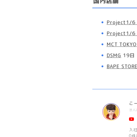
国内店舗
Project1
Project1
MCT TOKYO
DSMG
19日
BAPE STO
こ
法人
入
0件