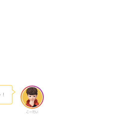
う！
こーだい