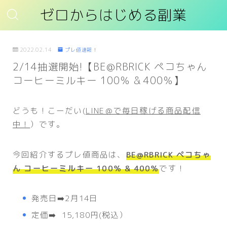
ゼロからはじめる副業
2022.02.14
プレ値速報！
2/14抽選開始!【BE@RBRICK ペコちゃん
コーヒーミルキー 100％ & 400％】
どうも！こーだい(
LINE＠で毎日稼げる商品配信
中！
）です。
今回紹介するプレ値商品は、
BE@RBRICK ペコちゃ
ん コーヒーミルキー 100％ & 400％
です！
発売日➡️2月14日
定価➡️ 15,180円(税込）