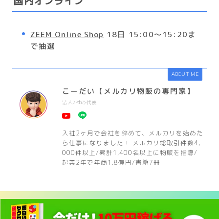
国内オンライン
ZEEM Online Shop
18日 15:00〜15:20ま
で抽選
ABOUT ME
こーだい【メルカリ物販の専門家】
法人2社の代表
入社2ヶ月で会社を辞めて、メルカリを始めた
ら仕事になりました！ メルカリ総取引件数4,
000件以上/累計1,400名以上に物販を指導/
起業2年で年商1.8億円/書籍7冊
HOME
プレ値速報！
11/18(木)抽選!ドラゴンボールレトロソフビコレク
＞
＞
閉じる