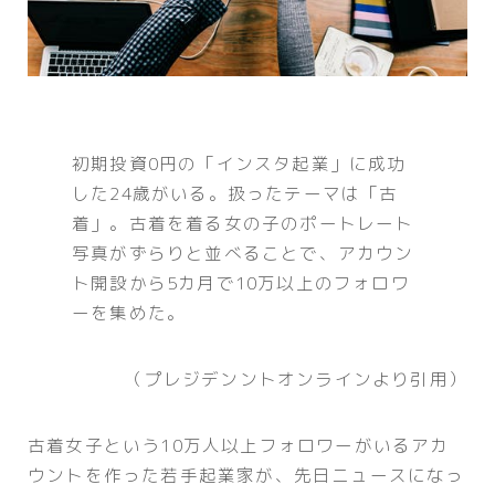
初期投資0円の「インスタ起業」に成功
した24歳がいる。扱ったテーマは「古
着」。古着を着る女の子のポートレート
写真がずらりと並べることで、アカウン
ト開設から5カ月で10万以上のフォロワ
ーを集めた。
（プレジデンントオンラインより引用）
古着女子という10万人以上フォロワーがいるアカ
ウントを作った若手起業家が、先日ニュースになっ