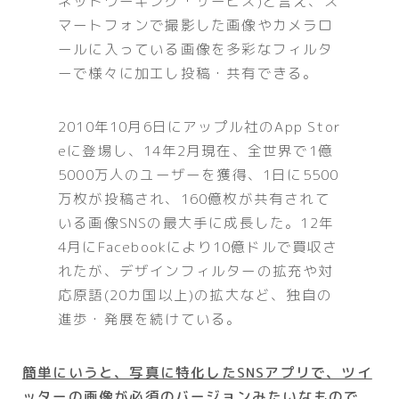
ネットワーキング・サービス)と言え、ス
マートフォンで撮影した画像やカメラロ
ールに入っている画像を多彩なフィルタ
ーで様々に加工し投稿・共有できる。
2010年10月6日にアップル社のApp Stor
eに登場し、14年2月現在、全世界で1億
5000万人のユーザーを獲得、1日に5500
万枚が投稿され、160億枚が共有されて
いる画像SNSの最大手に成長した。12年
4月にFacebookにより10億ドルで買収さ
れたが、デザインフィルターの拡充や対
応原語(20カ国以上)の拡大など、独自の
進歩・発展を続けている。
簡単にいうと、写真に特化したSNSアプリで、ツイ
ッターの画像が必須のバージョンみたいなもので