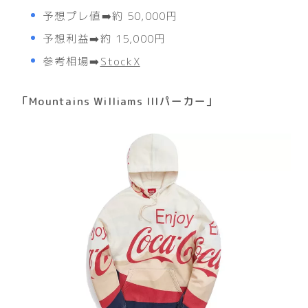
予想プレ値➡️約 50,000円
予想利益➡️約 15,000円
参考相場➡️
StockX
「
Mountains Williams IIIパーカー
」