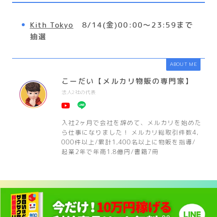
Kith Tokyo
8/14(金)00:00〜23:59まで
抽選
ABOUT ME
こーだい【メルカリ物販の専門家】
法人2社の代表
入社2ヶ月で会社を辞めて、メルカリを始めた
ら仕事になりました！ メルカリ総取引件数4,
000件以上/累計1,400名以上に物販を指導/
起業2年で年商1.8億円/書籍7冊
HOME
プレ値速報！
8/14(金)抽選!KITH TOKYO 抽選入店
＞
＞
閉じる
運営者情報
プライバシーポリシー