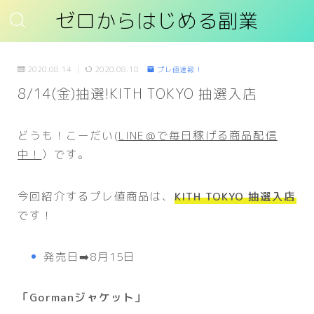
ゼロからはじめる副業
2020.08.14
2020.08.18
プレ値速報！
8/14(金)抽選!KITH TOKYO 抽選入店
どうも！こーだい(
LINE＠で毎日稼げる商品配信
中！
）です。
今回紹介するプレ値商品は、
KITH TOKYO 抽選入店
です！
発売日➡️8月15日
「Gormanジャケット」