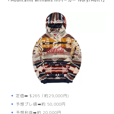
定価➡️ $265（約29,000円)
予想プレ値➡️約 50,000円
予想利益➡️約 20,000円