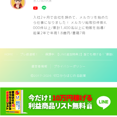
法人2社の代表
入社2ヶ月で会社を辞めて、メルカリを始めた
ら仕事になりました！ メルカリ総取引件数4,
000件以上/累計1,400名以上に物販を指導/
起業2年で年商1.8億円/書籍7冊
HOME
プレ値速報！
保護中: 【LINE追加特典2】誰でも稼げる！”最強
＞
＞
運営者情報
プライバシーポリシー
2017–2026 ゼロからはじめる副業
閉じる