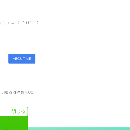
&sc2id=af_101_0_
ABOUT ME
総取引件数4,00
閉じる