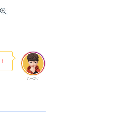
ね！
こーだい