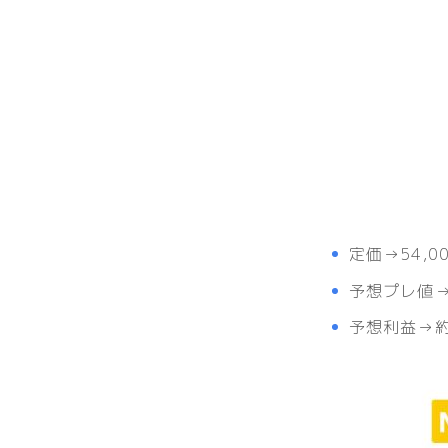
定価→54,0
予想プレ値→約
予想利益→約5