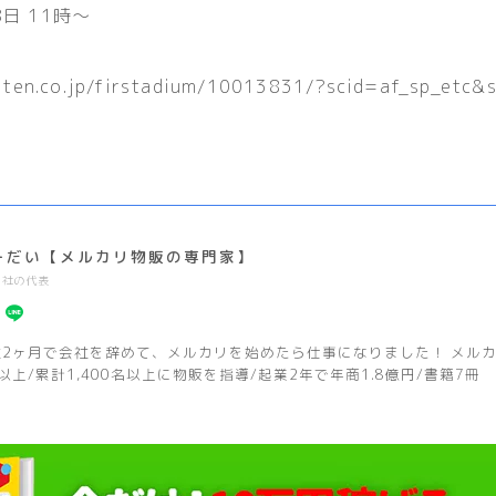
月8日 11時〜
kuten.co.jp/firstadium/10013831/?scid=af_sp_etc
ーだい【メルカリ物販の専門家】
2社の代表
社2ヶ月で会社を辞めて、メルカリを始めたら仕事になりました！ メルカリ
以上/累計1,400名以上に物販を指導/起業2年で年商1.8億円/書籍7冊