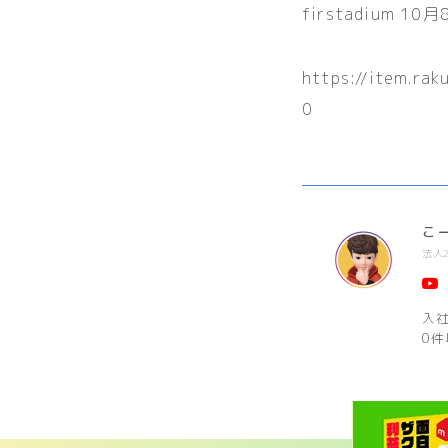
firstadium 10
https://item.ra
0
こ
法人
入
0件