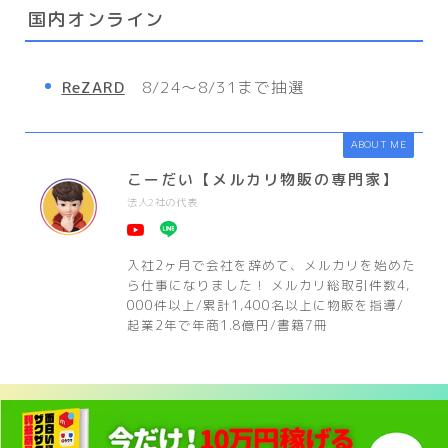
国内オンライン
ReZARD
8/24〜8/31まで抽選
ABOUT ME
こーだい【メルカリ物販の専門家】
法人2社の代表
入社2ヶ月で会社を辞めて、メルカリを始めた
ら仕事になりました！ メルカリ総取引件数4,
000件以上/累計1,400名以上に物販を指導/
起業2年で年商1.8億円/書籍7冊
HOME
プレ値速報！
8/24(月)抽選開始!HIKARU X TAKASHI MURAKAMI S
＞
＞
閉じる