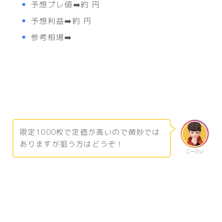
予想プレ値➡️約 円
予想利益➡️約 円
参考相場➡️
限定1000枚で定価が高いので微妙では
ありますが狙う方はどうぞ！
こーだい