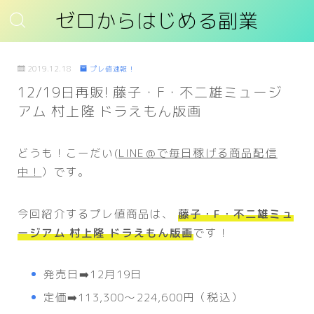
ゼロからはじめる副業
2019.12.18
プレ値速報！
12/19日再販! 藤子・F・不二雄ミュージ
アム 村上隆 ドラえもん版画
どうも！こーだい(
LINE＠で毎日稼げる商品配信
中！
）です。
今回紹介するプレ値商品は、
藤子・F・不二雄ミュ
ージアム 村上隆 ドラえもん版画
です！
発売日➡️12月19日
定価➡️113,300〜224,600円（税込）