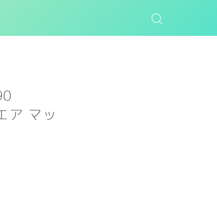
90
 エア マッ