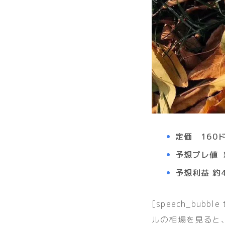
定価 160ド
予想プレ値 約
予想利益 約4
[speech_bubble
ルの相場を見ると、