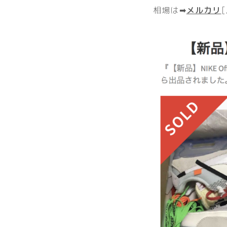
相場は➡︎
メルカリ
[