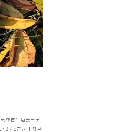
name=天梅君”]過去モデ
27.5だよ！参考