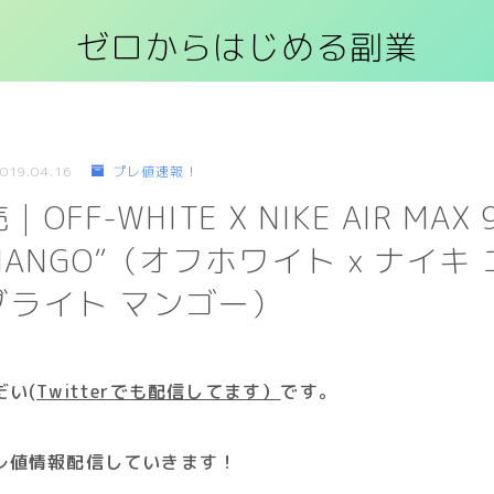
ゼロからはじめる副業
019.04.16
プレ値速報！
FF-WHITE X NIKE AIR MAX 
T MANGO”（オフホワイト x ナイキ
“ブライト マンゴー）
だい(
Twitterでも配信してます）
です
。
レ値情報配信していきます！