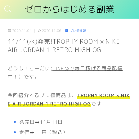
ゼロからはじめる副業
2020.11.04
2020.11.06
プレ値速報！
11/11(水)発売!TROPHY ROOM × NIKE
AIR JORDAN 1 RETRO HIGH OG
どうも！こーだい(
LINE＠で毎日稼げる商品配信
中！
）です。
今回紹介するプレ値商品は、
TROPHY ROOM × NIK
E AIR JORDAN 1 RETRO HIGH OG
です！
発売日➡️11月11日
定価➡️ 円（税込）