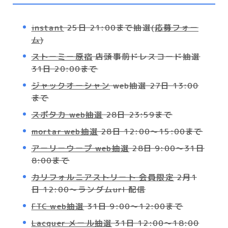
instant
25日 21:00まで抽選(
応募フォー
ム
)
ストーミー原宿
店頭事前ドレスコード抽選
31日 20:00まで
ジャックオーシャン
web抽選 27日 13:00
まで
スポタカ web抽選
28日 23:59まで
mortar web抽選
28日 12:00～15:00まで
アーリーウープ web抽選
28日 9:00～31日
8:00まで
カリフォルニアストリート 会員限定
2月1
日 12:00～ランダムurl 配信
FTC web抽選
31日 9:00〜12:00まで
Lacquer メール抽選
31日 12:00〜18:00