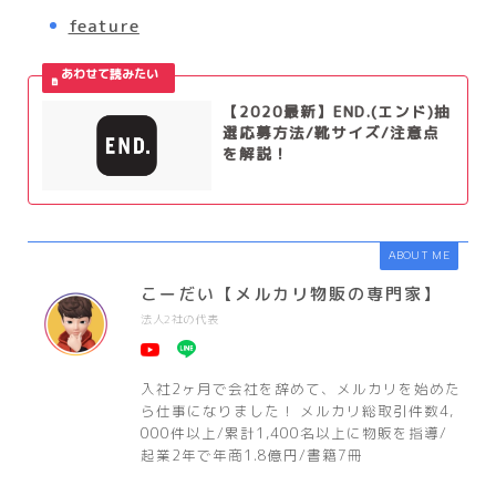
feature
【2020最新】END.(エンド)抽
選応募方法/靴サイズ/注意点
を解説！
ABOUT ME
こーだい【メルカリ物販の専門家】
法人2社の代表
入社2ヶ月で会社を辞めて、メルカリを始めた
ら仕事になりました！ メルカリ総取引件数4,
000件以上/累計1,400名以上に物販を指導/
起業2年で年商1.8億円/書籍7冊