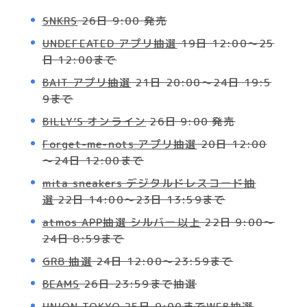
SNKRS
26日 9:00 発売
UNDEFEATED アプリ抽選
19日 12:00～25
日 12:00まで
BAIT アプリ抽選
21日 20:00～24日 19:5
9まで
BILLY’S オンライン
26日 9:00 発売
Forget-me-nots アプリ抽選
20日 12:00
～24日 12:00まで
mita sneakers デジタルドレスコード抽
選
22日 14:00〜23日 13:59まで
atmos APP抽選 シルバー以上
22日 9:00〜
24日 8:59まで
GR8 抽選
24日 12:00～23:59まで
BEAMS
26日 23:59まで抽選
UNION TOKYO
25日 9:00までWEB抽選