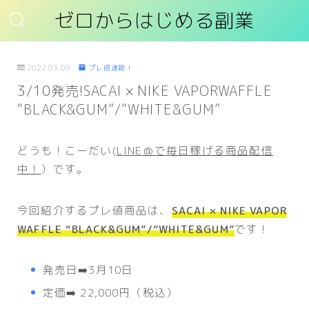
ゼロからはじめる副業
2022.03.09
プレ値速報！
3/10発売!SACAI × NIKE VAPORWAFFLE
“BLACK&GUM”/”WHITE&GUM”
どうも！こーだい(
LINE＠で毎日稼げる商品配信
中！
）です。
今回紹介するプレ値商品は、
SACAI × NIKE VAPOR
WAFFLE “BLACK&GUM”/”WHITE&GUM”
です！
発売日➡️3月10日
定価➡️ 22,000円（税込）