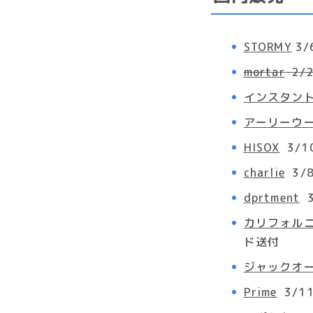
STORMY
3/
mortar
2/2
インスタン
アーリーウ
HISOX
3/1
charlie
3/
dprtment
3
カリフォル
ド送付
ジャックオ
Prime
3/11