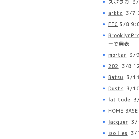
スポタカ
3/
arktz
3/7 
FTC
3/8 9:
BrooklynPr
ーで発表
mortar
3/9
202
3/8 1
Batsu
3/11
Dustk
3/10
latitude
3/
HOME BASE
lacquer
3/
isollies
3/