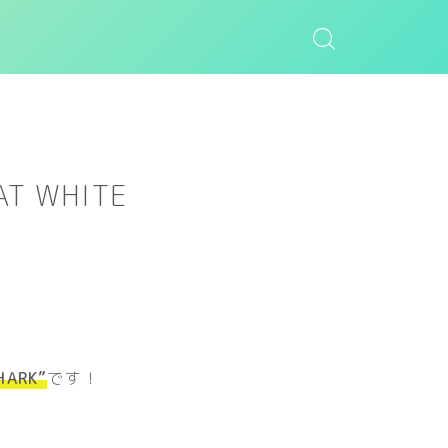
AT WHITE
HARK”
です！