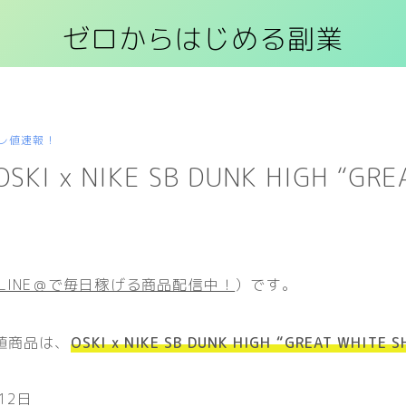
ゼロからはじめる副業
レ値速報！
SKI x NIKE SB DUNK HIGH “GRE
LINE＠で毎日稼げる商品配信中！
）です。
値商品は、
OSKI x NIKE SB DUNK HIGH “GREAT WHITE S
12日