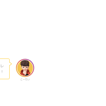
プレ
す！
こーだい