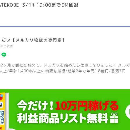
ATEKOBE
3/11 19:00までDM抽選
ーだい【メルカリ物販の専門家】
2社の代表
社2ヶ月で会社を辞めて、メルカリを始めたら仕事になりました！ メルカリ
以上/累計1,400名以上に物販を指導/起業2年で年商1.8億円/書籍7冊
SB DUNK HIGH “GREAT WHITE SHARK”