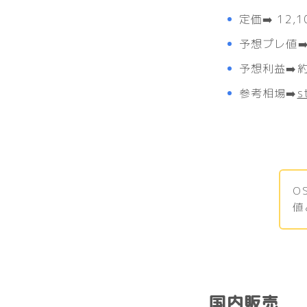
定価➡️ 12
予想プレ値➡️
予想利益➡️約 
参考相場➡️
s
O
値
国内販売