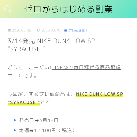
ゼロからはじめる副業
2020.03.08
2020.03.18
プレ値速報！
3/14発売!NIKE DUNK LOW SP
“SYRACUSE “
どうも！こーだい(
LINE＠で毎日稼げる商品配信
中！
）です。
今回紹介するプレ値商品は、
NIKE DUNK LOW SP
“SYRACUSE “
です！
発売日➡️3月14日
定価➡️12,100円（税込）