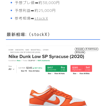
予想プレ値➡️約38,000円
予想利益➡️約25,000円
参考相場➡️
stockX
最新相場:（
stockX）