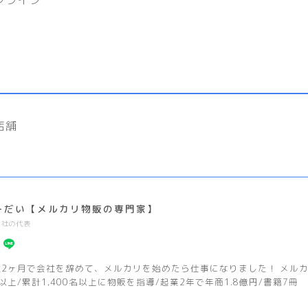
各店舗
ーだい【メルカリ物販の専門家】
2社の代表
社2ヶ月で会社を辞めて、メルカリを始めたら仕事になりました！ メルカリ
以上/累計1,400名以上に物販を指導/起業2年で年商1.8億円/書籍7冊