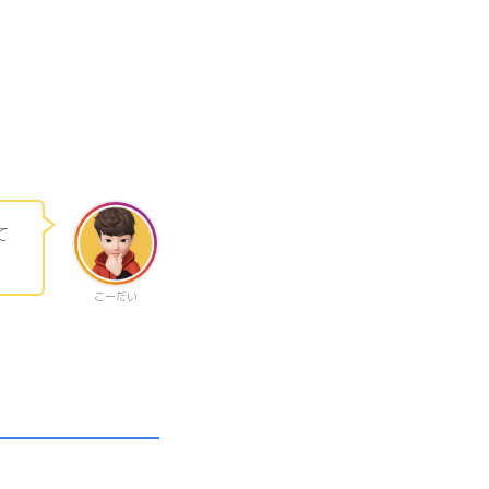
て
こーだい