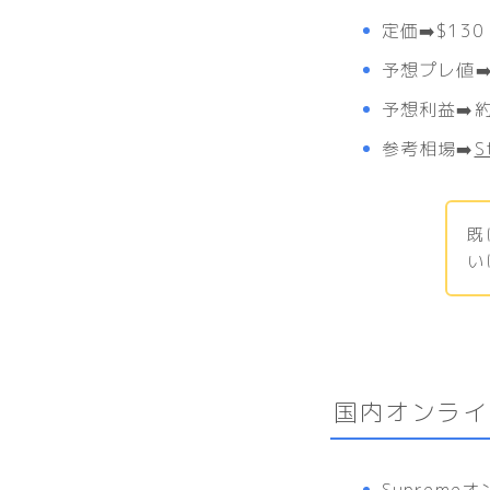
定価➡️$130
予想プレ値➡️
予想利益➡️約
参考相場➡️
S
既
い
国内オンライ
Supreme