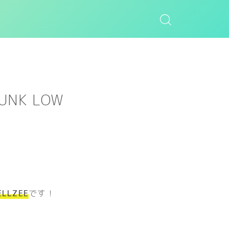
UNK LOW
ELLZEE
です！