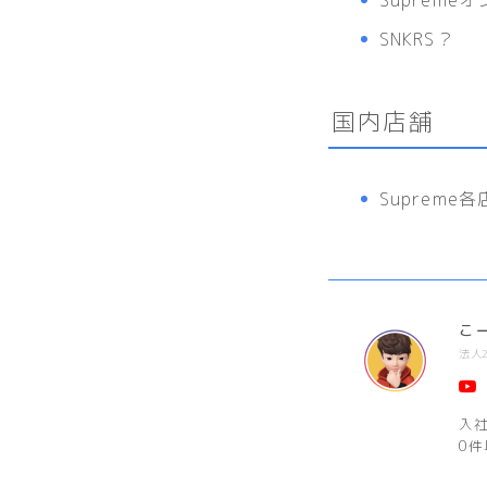
SNKRS？
国内店舗
Supreme
こ
法人
入
0件