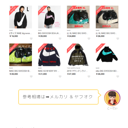
参考相場は➡︎
メルカリ
&
ヤフオク
こーだい