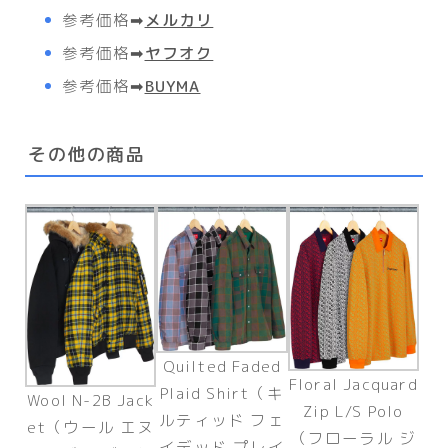
参考価格
➡
メルカリ
参考価格
➡
ヤフオク
参考価格
➡
BUYMA
その他の商品
Quilted Faded
Floral Jacquard
Plaid Shirt（キ
Wool N-2B Jack
Zip L/S Polo
ルティッド フェ
et（ウール エヌ
（フローラル ジ
イデッド プレイ