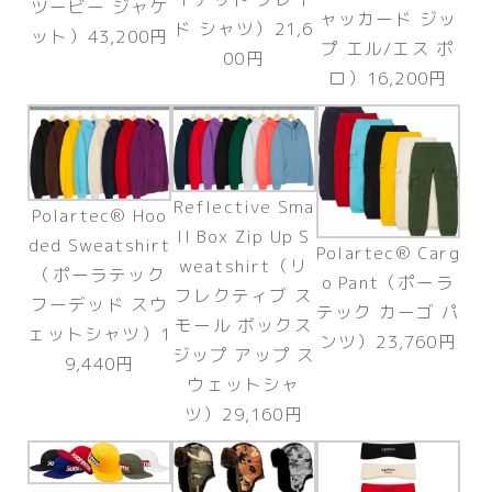
ツービー ジャケ
ャッカード ジッ
ド シャツ）21,6
ット）43,200円
プ エル/エス ポ
00円
ロ）16,200円
Reflective Sma
Polartec® Hoo
ll Box Zip Up S
ded Sweatshirt
Polartec® Carg
weatshirt（リ
（ポーラテック
o Pant（ポーラ
フレクティブ ス
フーデッド スウ
テック カーゴ パ
モール ボックス
ェットシャツ）1
ンツ）23,760円
ジップ アップ ス
9,440円
ウェットシャ
ツ）29,160円