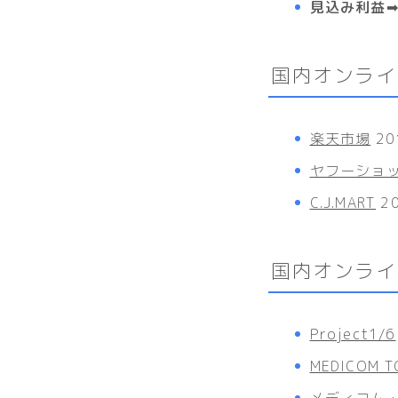
見込み利益➡
国内オンライ
楽天市場
20
ヤフーショ
C.J.MART
2
国内オンライ
Project1/6
MEDICOM T
メディコム