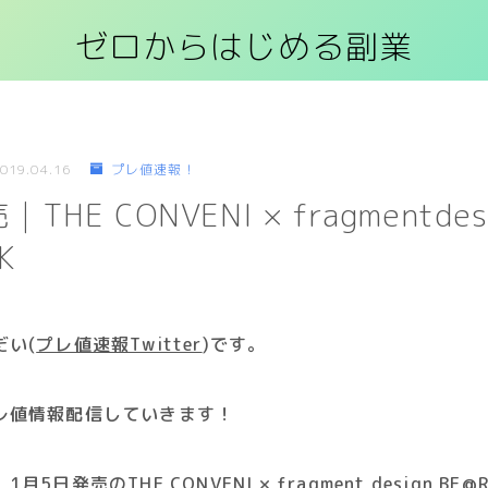
ゼロからはじめる副業
019.04.16
プレ値速報！
HE CONVENI × fragmentdes
K
だい(
プレ値速報Twitter
)です
。
レ値情報配信していきます！
1月5
日発売のTHE CONVENI × fragment design BE