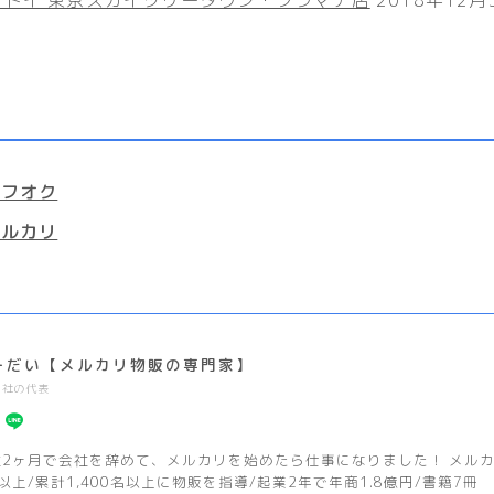
ヤフオク
メルカリ
ーだい【メルカリ物販の専門家】
2社の代表
社2ヶ月で会社を辞めて、メルカリを始めたら仕事になりました！ メルカリ
以上/累計1,400名以上に物販を指導/起業2年で年商1.8億円/書籍7冊