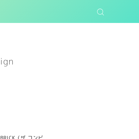
ign
@RBRICK（ザ コンビ