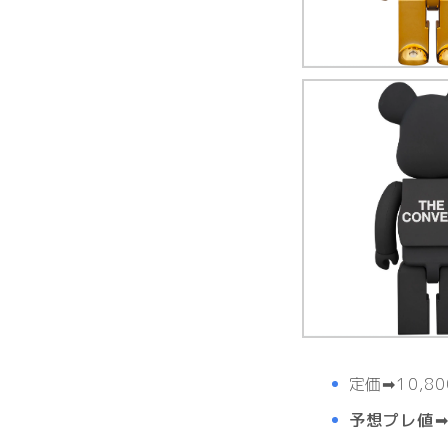
定価
➡10,
予想プレ値➡