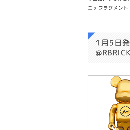
ニ x フラグメン
1月5
日発売
@RBRIC