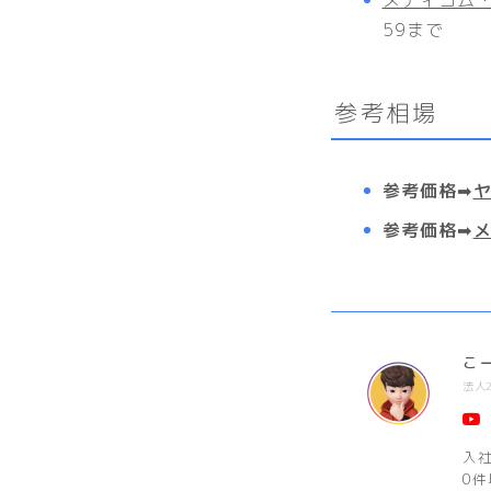
59まで
参考相場
参考価格➡
参考価格➡
こ
法人
入
0件