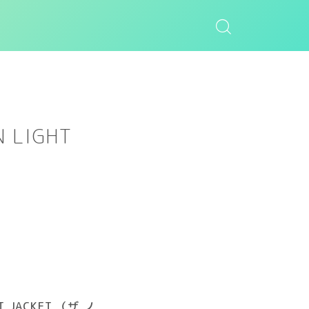
 LIGHT
T JACKET （ザ ノ