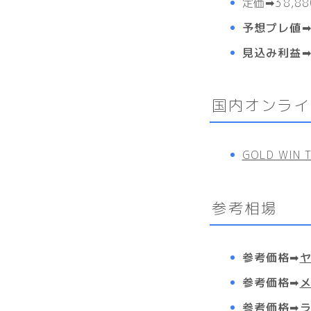
定価
➡38,
予想プレ値
見込み利益➡
国内オンライ
GOLD WI
参考相場
参考価格➡
参考価格➡
参考価格➡